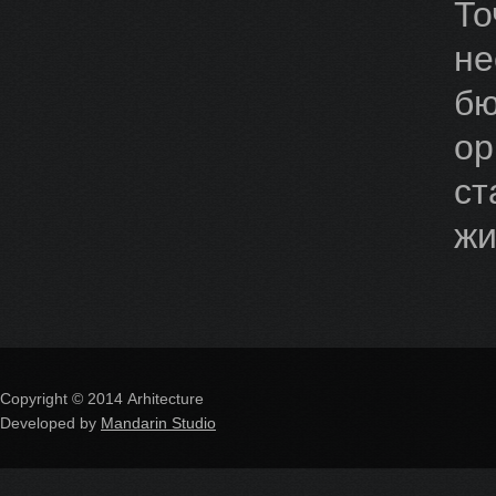
То
не
бю
ор
ст
жи
Copyright © 2014 Arhitecture
Developed by
Mandarin Studio